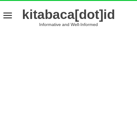
kitabaca[dot]id
Informative and Well-Informed