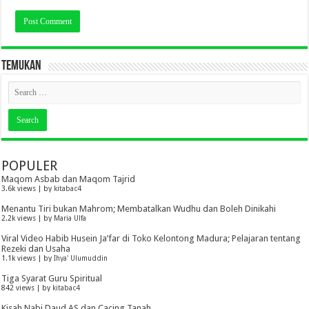
TEMUKAN
POPULER
Maqom Asbab dan Maqom Tajrid
3.6k views
|
by
kitabac4
Menantu Tiri bukan Mahrom; Membatalkan Wudhu dan Boleh Dinikahi
2.2k views
|
by
Maria Ulfa
Viral Video Habib Husein Ja’far di Toko Kelontong Madura; Pelajaran tentang
Rezeki dan Usaha
1.1k views
|
by
Ihya' Ulumuddin
Tiga Syarat Guru Spiritual
842 views
|
by
kitabac4
Kisah Nabi Daud AS dan Cacing Tanah