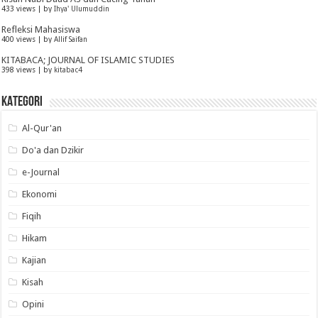
433 views
|
by
Ihya' Ulumuddin
Refleksi Mahasiswa
400 views
|
by
Allif Saifan
KITABACA; JOURNAL OF ISLAMIC STUDIES
398 views
|
by
kitabac4
KATEGORI
Al-Qur'an
Do'a dan Dzikir
e-Journal
Ekonomi
Fiqih
Hikam
Kajian
Kisah
Opini