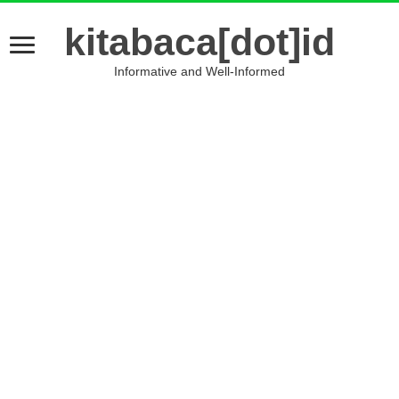
kitabaca[dot]id
Informative and Well-Informed