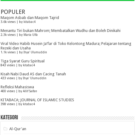
POPULER
Maqom Asbab dan Maqom Tajrid
3.6k views
|
by
kitabac4
Menantu Tiri bukan Mahrom; Membatalkan Wudhu dan Boleh Dinikahi
2.3k views
|
by
Maria Ulfa
Viral Video Habib Husein Ja’far di Toko Kelontong Madura; Pelajaran tentang
Rezeki dan Usaha
1.1k views
|
by
Ihya' Ulumuddin
Tiga Syarat Guru Spiritual
843 views
|
by
kitabac4
Kisah Nabi Daud AS dan Cacing Tanah
433 views
|
by
Ihya' Ulumuddin
Refleksi Mahasiswa
400 views
|
by
Allif Saifan
KITABACA; JOURNAL OF ISLAMIC STUDIES
398 views
|
by
kitabac4
KATEGORI
Al-Qur'an